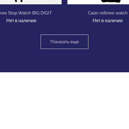
Быстрый просмотр
Быстрый просмот
ree Stop Watch BIG DIGIT
Casio referee watch
Нет в наличии
Нет в наличии
Показать еще
0 Dherynia Cyprus
Subscribe Form