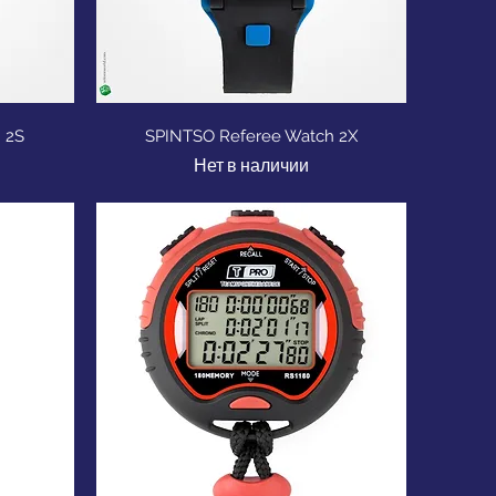
р
Быстрый просмотр
 2S
SPINTSO Referee Watch 2X
Нет в наличии