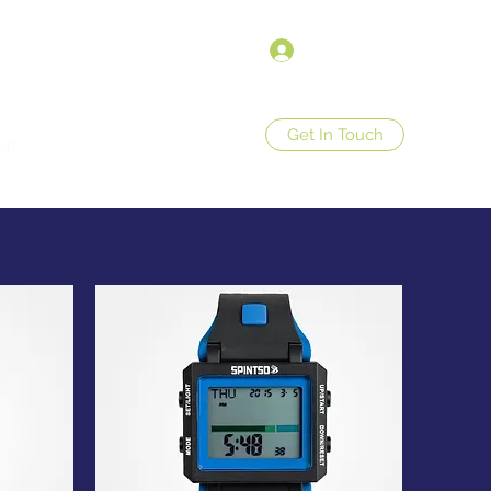
Войти
Get In Touch
op
Store Policies
More