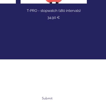
р
Быстрый просмотр
T-PRO - stopwatch (180 intervals)
Цена
34,90 €
Submit